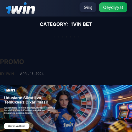
Giriş
Qeydiyyat
CATEGORY:
1VIN BET
1WIN
1WIN CASINO
PROMO
1WIN AVIATOR
BY 1WIN
APRIL 15, 2024
MIRROR
BETS
BONUS