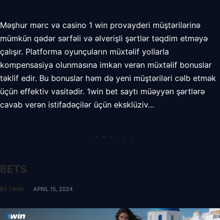
PROMO
Məşhur mərc və casino 1 win provayderi müştərilərinə
DOWNLOAD
mümkün qədər sərfəli və əlverişli şərtlər təqdim etməyə
çalışır. Platforma oyunçuların müxtəlif yollarla
kompensasiya olunmasına imkan verən müxtəlif bonuslar
təklif edir. Bu bonuslar həm də yeni müştəriləri cəlb etmək
üçün effektiv vasitədir. 1win bet saytı müəyyən şərtlərə
cavab verən istifadəçilər üçün eksklüziv…
BETS
BY 1WIN
APRIL 15, 2024