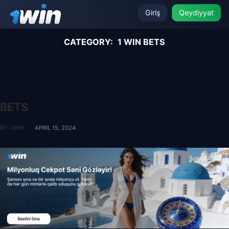
Giriş
Qeydiyyat
CATEGORY:
1 WIN BETS
1WIN
1WIN CASINO
BETS
1WIN AVIATOR
BY 1WIN
APRIL 15, 2024
MIRROR
BETS
BONUS